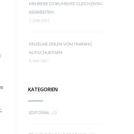
MEHRERE DOKUMENTE GLEICHZEITIG
BEARBEITEN
7. JUNI 2021
EINZELNE ZEILEN VOM TRAINING
AUSSCHLIESSEN
:
6. MAI 2021
im
KATEGORIEN
,
EDITORIAL
(3)