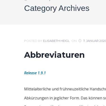
Category Archives
POSTED BY
ELISABETH HEIGL
ON
7. JANUAR 202
Abbreviaturen
Release 1.9.1
Mittelalterliche und frühneuzeitliche Handschr
Abkürzungen in jeglicher Form. Das können s