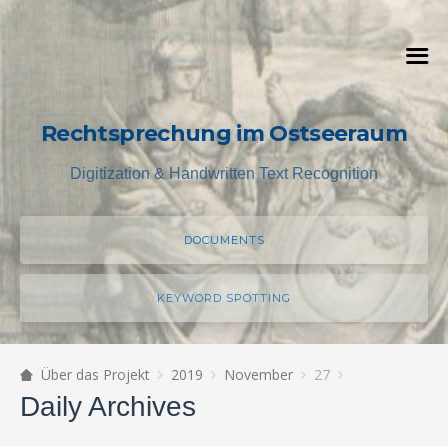
Rechtsprechung im Ostseeraum
Digitization & Handwritten Text Recognition
DOCUMENTS
KEYWORD SPOTTING
Über das Projekt
2019
November
27
Daily Archives