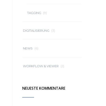
TAGGING
(9)
DIGITALISIERUNG
(3)
NEWS
(6)
WORKFLOW & VIEWER
(2)
NEUESTE KOMMENTARE