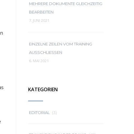
MEHRERE DOKUMENTE GLEICHZEITIG
BEARBEITEN
7. JUNI 2021
in
EINZELNE ZEILEN VOM TRAINING
AUSSCHLIESSEN
6. MAI 2021
as
KATEGORIEN
EDITORIAL
(3)
e