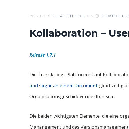
POSTED BY
ELISABETH HEIGL
ON
3. OKTOBER 2
Kollaboration – U
Release 1.7.1
Die Transkribus-Plattform ist auf Kollaboratio
und sogar an einem Document
gleichzeitig a
Organisationsgeschick vermeidbar sein.
Die beiden wichtigsten Elemente, die eine org
Manangement und das Versionsmanagement in