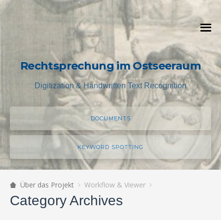
Rechtsprechung im Ostseeraum
Digitization & Handwritten Text Recognition
DOCUMENTS
KEYWORD SPOTTING
Über das Projekt
Workflow & Viewer
Category Archives