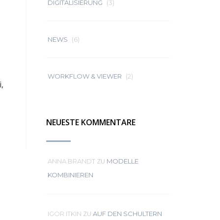
DIGITALISIERUNG
(3)
NEWS
(6)
WORKFLOW & VIEWER
(2)
,
NEUESTE KOMMENTARE
ZU
ANNA BRANDT
MODELLE
KOMBINIEREN
ZU
IGOR ITKIN
AUF DEN SCHULTERN